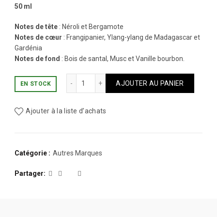
50 ml
Notes de tête
: Néroli et Bergamote
Notes de cœur
: Frangipanier, Ylang-ylang de Madagascar et
Gardénia
Notes de fond
: Bois de santal, Musc et Vanille bourbon.
quantité de REPETTO NÉROLI SOLAIRE P
AJOUTER AU PANIER
EN STOCK
Ajouter à la liste d’achats
Catégorie :
Autres Marques
Partager