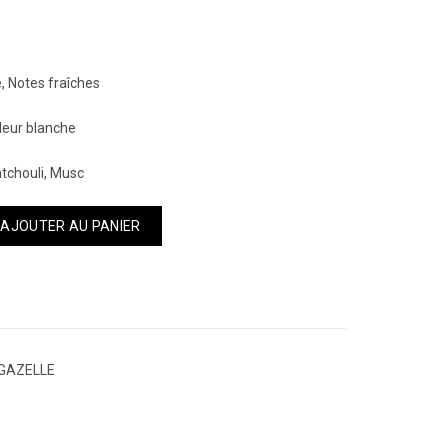
 Notes fraîches
leur blanche
tchouli, Musc
 de COLLECTION PRIVEE PARIS LA GAZELLE SCANDINALUXE EDP 50ML 
AJOUTER AU PANIER
A GAZELLE