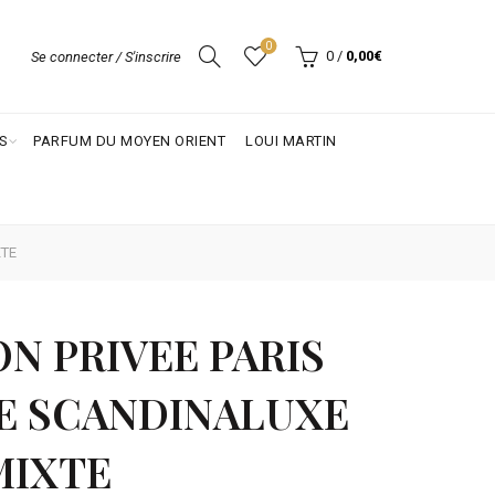
0
0
/
0,00
€
Se connecter / S'inscrire
S
PARFUM DU MOYEN ORIENT
LOUI MARTIN
XTE
N PRIVEE PARIS
E SCANDINALUXE
MIXTE