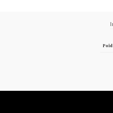
I
Poid